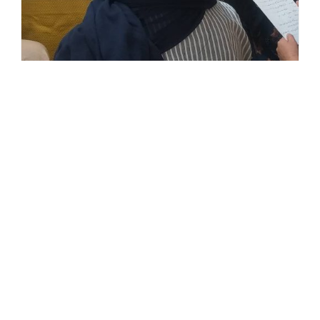
حضور مادران در کانون
Post
اخبار
category:
مادران همچنان با ما همراه‌اند و حضورشان گرمابخش
کانون است
حضور
ادامه خواندن
مادران
در
کانون