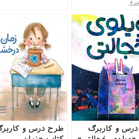
و
طرح
دن
کاربرگ
درس
کتاب
و
«قارچ
کاربرگ
غول‌آسا»
کتاب
«فرشته‌ی
پدربزرگ»
رس و کاربرگ
طرح درس و کاربر