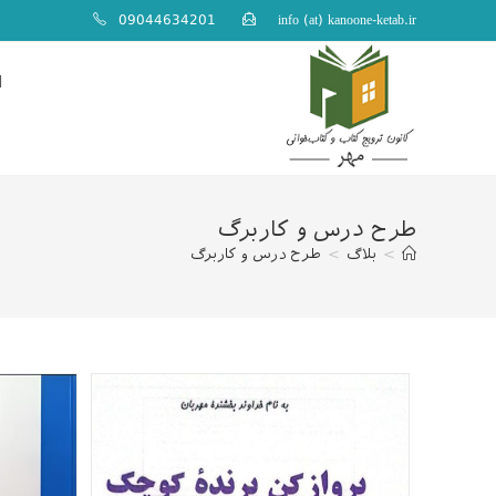
ایان
09044634201
info (at) kanoone-ketab.ir
حتوا
ا
طرح درس و کاربرگ
>
بلاگ
>
طرح درس و کاربرگ