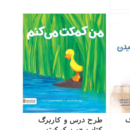
و
کاربرگ
کتاب
«روباه
سبز»
گ
طرح درس و کاربرگ