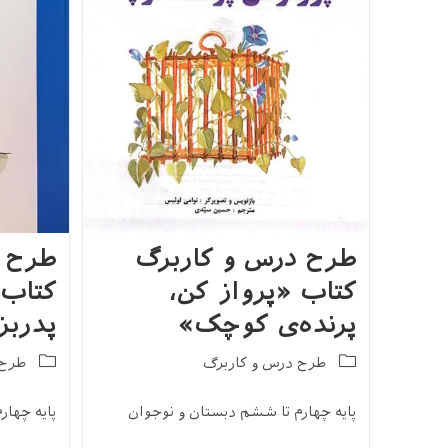
طرح درس و کاربرگ
طرح د
کتاب «پرواز کن،
کتاب 
پرنده‌ی کوچک»
پدربز
Post
Post
طرح درس و کاربرگ
طرح 
category:
category:
پایه چهارم تا ششم دبستان و نوجوان
پایه چهار