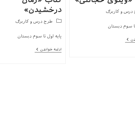
«ویلوی خجالتی»
کتاب «زمان
درخشیدن»
درس و کاربرگ
Post
طرح درس و کاربرگ
تا سوم دبستان
category:
پایه اول تا سوم دبستان
طرح
دن
درس
و
طرح
ادامه خواندن
کاربرگ
درس
کتاب
و
«ویلوی
کاربرگ
خجالتی»
کتاب
«زمان
درخشیدن»