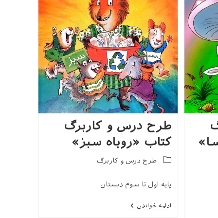
گ
طرح درس و کاربرگ
سا»
کتاب «روباه سبز»
Post
طرح درس و کاربرگ
category:
پایه اول تا سوم دبستان
طرح
ادامه خواندن
درس