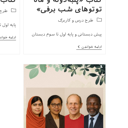
کتاب «پنبه‌دونه و ماه
کتاب 
توتوهای شب برفی»
Post
طرح 
category:
Post
طرح درس و کاربرگ
پایه اول 
category:
پیش دبستانی و پایه اول تا سوم دبستان
ادامه خوان
طرح
ادامه خواندن
درس
و
کاربرگ
کتاب
«پنبه‌دونه
و
ماه
توتوهای
شب
برفی»