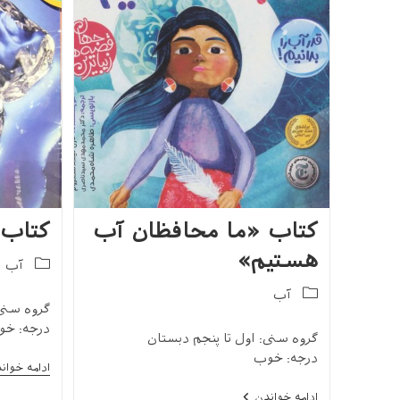
کتاب «ما محافظان آب
کتاب
هستیم»
Post
آب
category:
Post
آب
گروه سنی
category:
درجه: خو
گروه سنی: اول تا پنجم دبستان
درجه: خوب
ادامه خوان
کتاب
ادامه خواندن