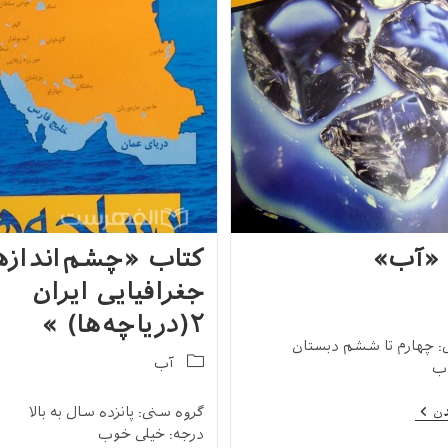
 «آب»
کتاب «چشم‌اندازه
جغرافیایی ایران
۲(دریاچه‌ها) »
: چهارم تا ششم دبستان
Post
آب
ب
category:
کتاب
گروه سنی: پانزده سال به بالا
دن
«آب»
درجه: خیلی خوب