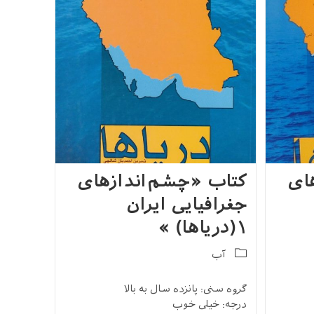
ای
کتاب «چشم‌اندازهای
جغرافیایی ایران
۱(دریاها) »
Post
آب
category:
گروه سنی: پانزده سال به بالا
درجه: خیلی خوب