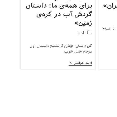
ران»
برای همه‌ی ما: داستان
گردش آب در کره‌ی
زمین»
 تا سوم
Post
آب
category:
گروه سنی: چهارم تا ششم دبستان اول
درجه: خیلی خوب
کتاب
ادامه خواندن
«یک
چاه
آب
برای
همه‌ی
ما:
داستان
گردش
آب
در
کره‌ی
زمین»