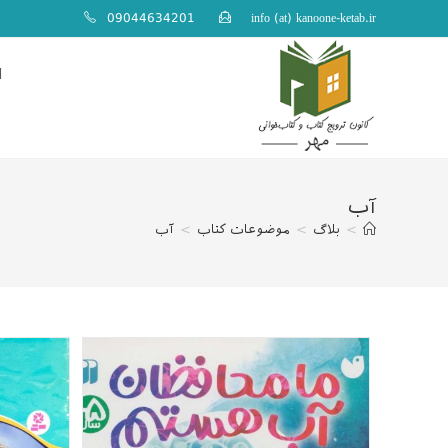
ایان
09044634201
info (at) kanoone-ketab.ir
حتوا
ا
آب
>
بلاگ
>
موضوعات کتاب
>
آب