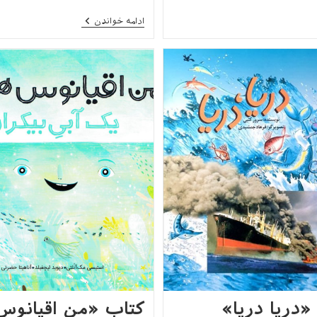
کتاب
ادامه خواندن
«چشم‌اندازهای
جغرافیایی
ایران
۲(دریاچه‌ها)
»
«دریا دریا»
کتاب «من اقیانوس