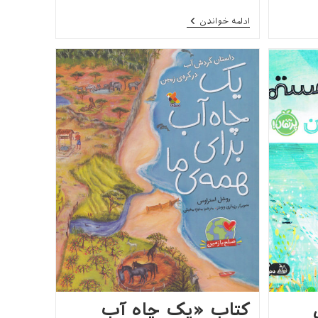
کتاب
ادامه خواندن
«چشم‌اندازهای
جغرافیایی
ایران
۱(دریاها)
»
کتاب «یک چاه آب