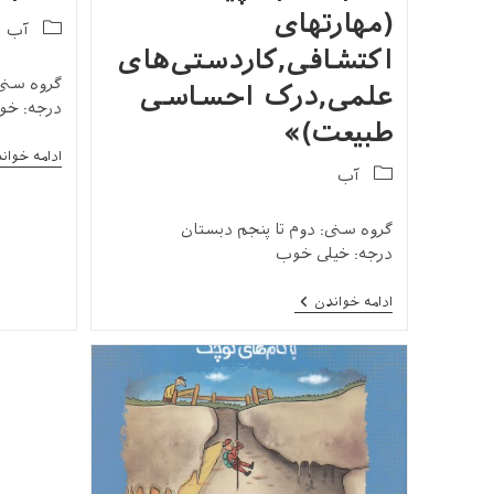
(مهارتهای
Post
آب
category:
اکتشافی,کاردستی‌های
گروه سنی
علمی,درک احساسی
درجه: خو
طبیعت)»
ادامه خوان
Post
آب
category:
گروه سنی: دوم تا پنجم دبستان
درجه: خیلی خوب
کتاب
ادامه خواندن
«آب
چیه؟
(مهارتهای
اکتشافی,کاردستی‌های
علمی,درک
احساسی
طبیعت)»