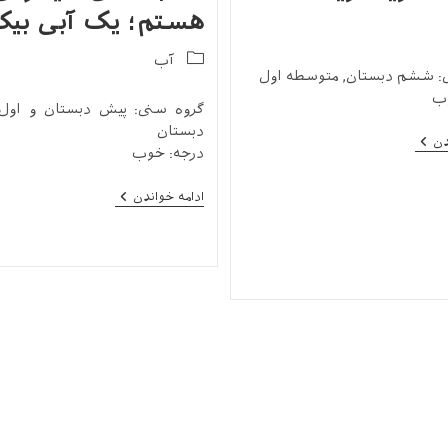
هستم؛ یک آبی بیک
Post
آب
: ششم دبستان, متوسطه اول
category:
ب
گروه سنی: پیش دبستان و اول
دبستان
کتاب
دن
درجه: خوب
«دریا
دریا»
کتاب
ادامه خواندن
«من
اقیانوس
هستم؛
یک
آبی
بیکران»