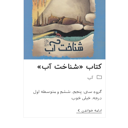
کتاب «شناخت آب»
Post
آب
category:
گروه سنی: پنجم، ششم و متوسطه اول
درجه: خیلی خوب
کتاب
ادامه خواندن
«شناخت
آب»