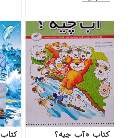
«ما
محافظان
آب
هستیم»
کتاب «آب چیه؟
کتاب 